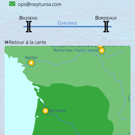
ops@neptunia.com
Le Havre
Compiègne
Rouen
Bruyères-sur-Oise
Conflans-Sainte-Honorine
Vernon
Gennevilliers
Limay
Bonneuil-sur-Ma
Nanterre
Retour à la carte
Evry
Charenton-le-Pont
Boulogne-Billancourt
Montereau-Fault-Yonne
Nantes
Bordeaux